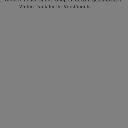
one
Vom
Cordon
Schnitzel
Pasta
Chi
Vielen Dank für Ihr Verständnis.
Grill
Bleu
Cu
Pa