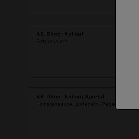
A8. Döner Auflauf
Sahnesauce
A9. Döner Auflauf Spezial
Tomatensauce, Zwiebeln, Peperoni