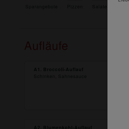
Sparangebote
Pizzen
Salate
Calz
Aufläufe
A1. Broccoli-Auflauf
Schinken, Sahnesauce
A2. Blumenkohl-Auflauf