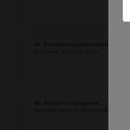
A5. Blumenkohl-Auflauf-Spezial
Bolognese, Zwiebeln, Pilze
A6. Auflauf Combinazione
Kartoffeln, Broccoli, Blumenkohl, Schin