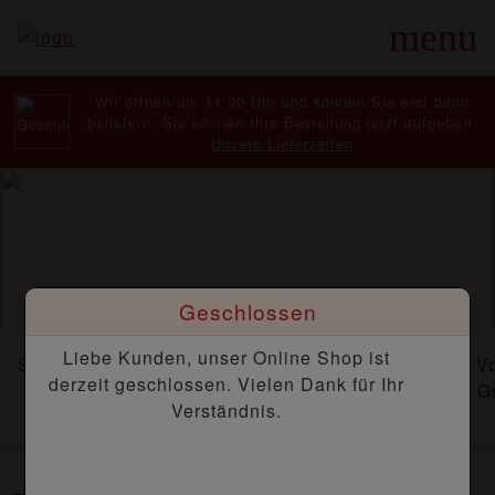
menu
Wir öffnen um 11:00 Uhr und können Sie erst dann
beliefern. Sie können Ihre Bestellung jetzt aufgeben.
Unsere Lieferzeiten
Geschlossen
Liebe Kunden, unser Online Shop ist
Sparangebote
Pizzen
Salate
Calzone
V
derzeit geschlossen. Vielen Dank für Ihr
Gr
Verständnis.