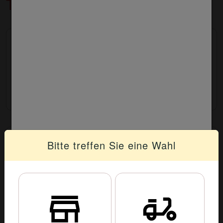
Tortellini
Tortellini Napoli
mit Tomatensauce
11.90 €
Tortellini Bolognese
Bitte treffen Sie eine Wahl
mit Hackfleischsauce
11.90 €